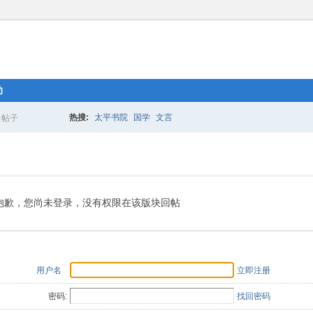
助
热搜:
太平书院
国学
文言
帖子
搜
索
抱歉，您尚未登录，没有权限在该版块回帖
用户名
立即注册
密码:
找回密码